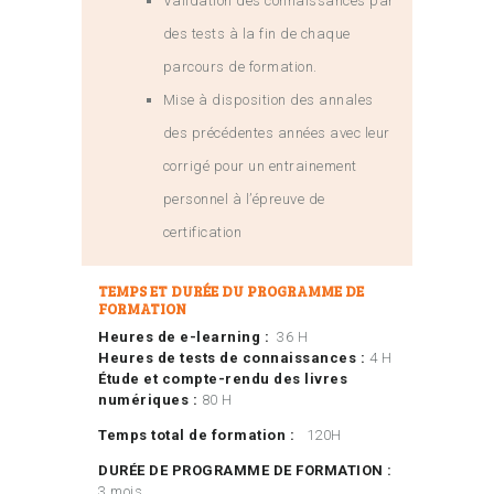
Validation des connaissances par
des tests à la fin de chaque
parcours de formation.
Mise à disposition des annales
des précédentes années avec leur
corrigé pour un entrainement
personnel à l’épreuve de
certification
TEMPS ET DURÉE DU PROGRAMME DE
FORMATION
Heures de e-learning :
36 H
Heures de tests de connaissances :
4 H
Étude et compte-rendu des livres
numériques :
80 H
Temps total de formation :
120H
DURÉE DE PROGRAMME DE FORMATION :
3 mois