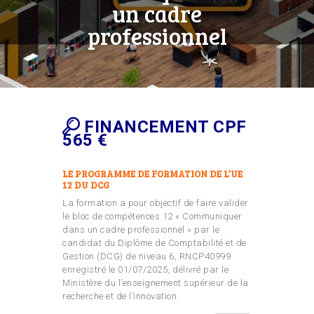
un cadre
professionnel
FINANCEMENT CPF
565 €
LE PROGRAMME DE FORMATION DE L’UE
12 DU DCG
La formation a pour objectif de faire valider
le bloc de compétences 12 « Communiquer
dans un cadre professionnel » par le
candidat du Diplôme de Comptabilité et de
Gestion (DCG) de niveau 6, RNCP40999
enregistré le 01/07/2025, délivré par le
Ministère du l’enseignement supérieur de la
recherche et de l’innovation.