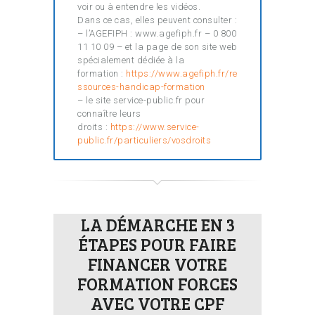
voir ou à entendre les vidéos.
Dans ce cas, elles peuvent consulter :
– l’AGEFIPH : www.agefiph.fr – 0 800
11 10 09 – et la page de son site web
spécialement dédiée à la
formation :
https://www.agefiph.fr/re
ssources-handicap-formation
– le site service-public.fr pour
connaître leurs
droits :
https://www.service-
public.fr/particuliers/vosdroits
LA DÉMARCHE EN 3
ÉTAPES POUR FAIRE
FINANCER VOTRE
FORMATION FORCES
AVEC VOTRE CPF