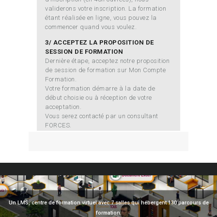
validerons votre inscription. La formation
étant réalisée en ligne, vous pouvez la
commencer quand vous voulez.
3/ ACCEPTEZ LA PROPOSITION DE
SESSION DE FORMATION
Dernière étape, acceptez notre proposition
de session de formation sur Mon Compte
Formation.
Votre formation démarre à la date de
début choisie ou à réception de votre
acceptation.
Vous serez contacté par un consultant
FORCES.
Un LMS, centre de formation virtuel avec 7 salles qui hébergent 130 parcours de
formation.