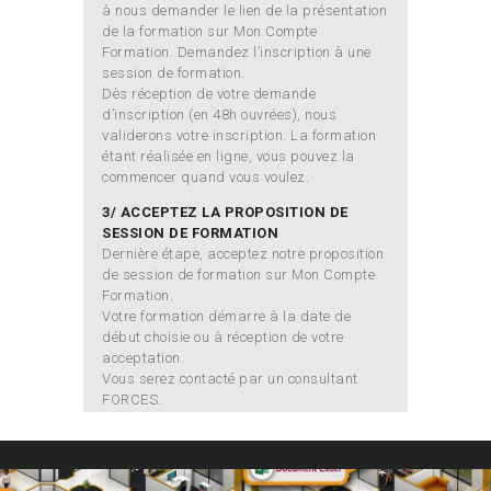
à nous demander le lien de la présentation
de la formation sur Mon Compte
Formation. Demandez l’inscription à une
session de formation.
Dès réception de votre demande
d’inscription (en 48h ouvrées), nous
validerons votre inscription. La formation
étant réalisée en ligne, vous pouvez la
commencer quand vous voulez.
3/ ACCEPTEZ LA PROPOSITION DE
SESSION DE FORMATION
Dernière étape, acceptez notre proposition
de session de formation sur Mon Compte
Formation.
Votre formation démarre à la date de
début choisie ou à réception de votre
acceptation.
Vous serez contacté par un consultant
FORCES.