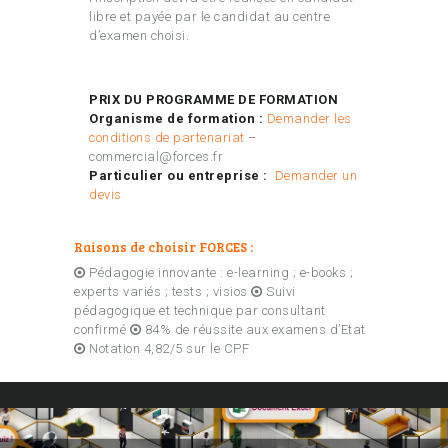
libre et payée par le candidat au centre
d’examen choisi.
PRIX DU PROGRAMME DE FORMATION
Organisme de formation :
Demander les
conditions de partenariat
–
commercial@forces.fr
Particulier ou entreprise :
Demander un
devis
Raisons de choisir FORCES :
Pédagogie innovante : e-learning ; e-books ;
experts variés ; tests ; visios
Suivi
pédagogique et technique par consultant
confirmé
84% de réussite aux examens d’Etat
Notation 4,82/5 sur le CPF