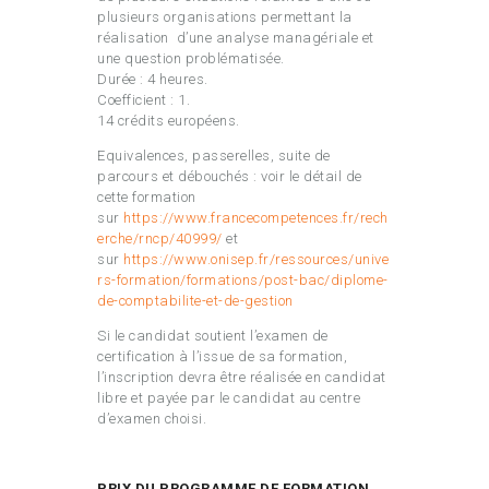
plusieurs organisations permettant la
réalisation d’une analyse managériale et
une question problématisée.
Durée : 4 heures.
Coefficient : 1.
14 crédits européens.
Equivalences, passerelles, suite de
parcours et débouchés : voir le détail de
cette formation
sur
https://www.francecompetences.fr/rech
erche/rncp/40999/
et
sur
https://www.onisep.fr/ressources/unive
rs-formation/formations/post-bac/diplome-
de-comptabilite-et-de-gestion
Si le candidat soutient l’examen de
certification à l’issue de sa formation,
l’inscription devra être réalisée en candidat
libre et payée par le candidat au centre
d’examen choisi.
PRIX DU PROGRAMME DE FORMATION