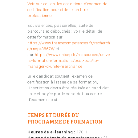
Voir sur ce lien les conditions d’examen de
certification pour obtenir un titre
professionnel
Equivalences, passerelles, suite de
parcours et débouchés : voir le détail de
cette formation sur
https://www.francecompetences.fr/recherch
e/rncp/38676/
et
sur
https://www.onisep.fr/ressources/unive
rs-formation/formations/post-bac/tp-
manager-d-unite-marchande
Si le candidat soutient l’examen de
certification à l’issue de sa formation,
l’inscription devra être réalisée en candidat
libre et payée par le candidat au centre
d’examen choisi.
TEMPS ET DURÉE DU
PROGRAMME DE FORMATION
Heures de e-learning :
170 H
Heures de tests de connaissances :
21