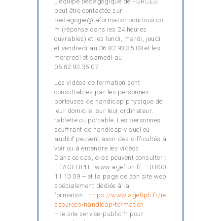
L’équipe pédagogique de FORCES
peut être contactée sur
pedagogie@laformationpourtous.co
m (réponse dans les 24 heures
ouvrables) et les lundi, mardi, jeudi
et vendredi au 06.82.93.35.08 et les
mercredi et samedi au
06.82.93.35.07.
Les vidéos de formation sont
consultables par les personnes
porteuses de handicap physique de
leur domicile, sur leur ordinateur,
tablette ou portable. Les personnes
souffrant de handicap visuel ou
auditif peuvent avoir des difficultés à
voir ou à entendre les vidéos.
Dans ce cas, elles peuvent consulter :
– l’AGEFIPH : www.agefiph.fr – 0 800
11 10 09 – et la page de son site web
spécialement dédiée à la
formation :
https://www.agefiph.fr/re
ssources-handicap-formation
– le site service-public.fr pour