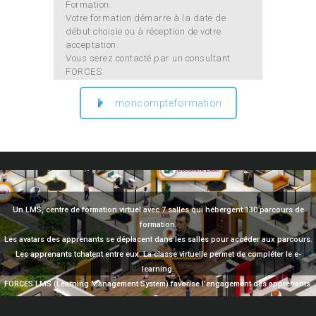
Formation.
Votre formation démarre à la date de
début choisie ou à réception de votre
acceptation.
Vous serez contacté par un consultant
FORCES.
moncompteformation
Un LMS, centre de formation virtuel avec 7 salles qui hébergent 130 parcours de
formation.
Les avatars des apprenants se déplacent dans les salles pour accéder aux parcours.
Les apprenants tchatent entre eux. La classe virtuelle permet de compléter le e-
learning.
FORCES LMS (Learning Management System) favorise l’engagement des apprenants.