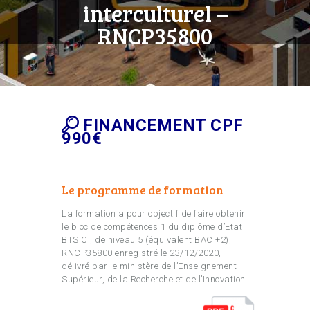
interculturel –
RNCP35800
FINANCEMENT CPF
990€
Le programme de formation
La formation a pour objectif de faire obtenir
le bloc de compétences 1 du diplôme d’Etat
BTS CI, de niveau 5 (équivalent BAC +2),
RNCP35800 enregistré le 23/12/2020,
délivré par le ministère de l’Enseignement
Supérieur, de la Recherche et de l’Innovation.