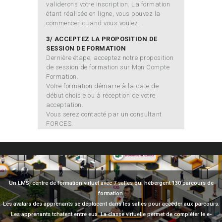
validerons votre inscription. La formation
étant réalisée en ligne, vous pouvez la
commencer quand vous voulez.
3/ ACCEPTEZ LA PROPOSITION DE
SESSION DE FORMATION
Dernière étape, acceptez notre proposition
de session de formation sur Mon Compte
Formation.
Votre formation démarre à la date de
début choisie ou à réception de votre
acceptation.
Vous serez contacté par un consultant
FORCES.
Un LMS, centre de formation virtuel avec 7 salles qui hébergent 130 parcours de
formation.
Les avatars des apprenants se déplacent dans les salles pour accéder aux parcours.
Les apprenants tchatent entre eux. La classe virtuelle permet de compléter le e-