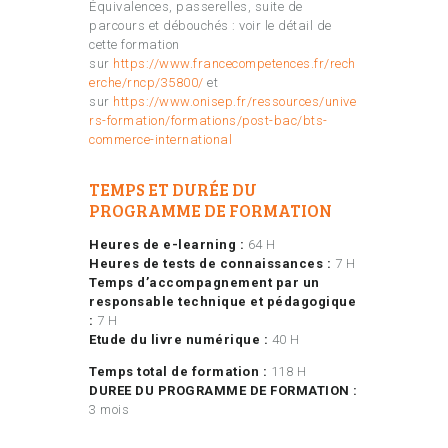
Équivalences, passerelles, suite de
parcours et débouchés : voir le détail de
cette formation
sur
https://www.francecompetences.fr/rech
erche/rncp/35800/
et
sur
https://www.onisep.fr/ressources/unive
rs-formation/formations/post-bac/bts-
commerce-international
TEMPS ET DURÉE DU
PROGRAMME DE FORMATION
Heures de e-learning :
64 H
Heures de tests de connaissances :
7 H
Temps d’accompagnement par un
responsable technique et pédagogique
:
7 H
Etude du livre numérique :
40 H
Temps total de formation :
118 H
DUREE DU PROGRAMME DE FORMATION :
3 mois