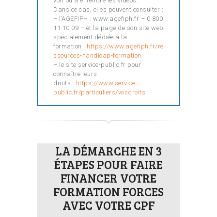
voir ou à entendre les vidéos.
Dans ce cas, elles peuvent consulter :
– l’AGEFIPH : www.agefiph.fr – 0 800
11 10 09 – et la page de son site web
spécialement dédiée à la
formation :
https://www.agefiph.fr/re
ssources-handicap-formation
– le site service-public.fr pour
connaître leurs
droits :
https://www.service-
public.fr/particuliers/vosdroits
LA DÉMARCHE EN 3
ÉTAPES POUR FAIRE
FINANCER VOTRE
FORMATION FORCES
AVEC VOTRE CPF