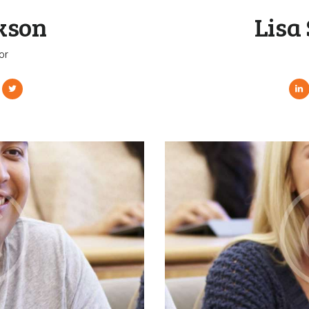
kson
Lisa
or