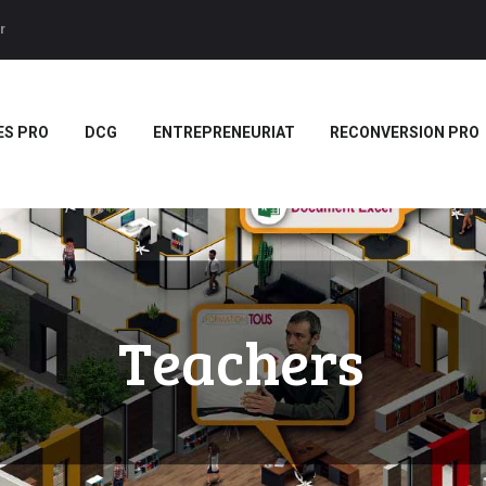
ACCUEIL
r
BTS
Forces LMS
Plateforme LMS de formation en vidéo par des jeux pedago
TITRES PRO
ES PRO
DCG
ENTREPRENEURIAT
RECONVERSION PRO
DCG
ENTREPRENEURIAT
RECONVERSION PRO
BOUTIQUE
MARQUE
Teachers
BLANCHE/SCORM