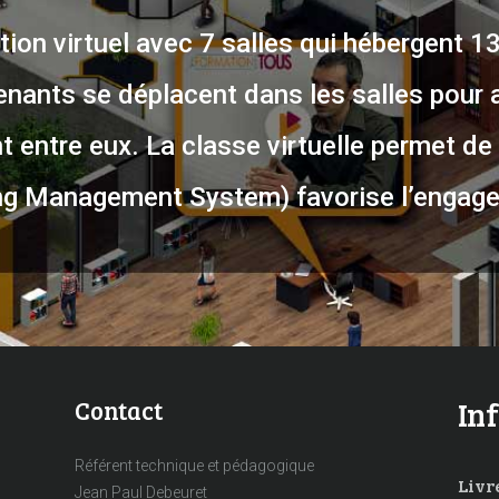
ion virtuel avec 7 salles qui hébergent 1
enants se déplacent dans les salles pour 
 entre eux. La classe virtuelle permet de 
g Management System) favorise l’engage
Contact
In
Référent technique et pédagogique
Livre
Jean Paul Debeuret