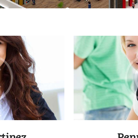
rtinez
Pen