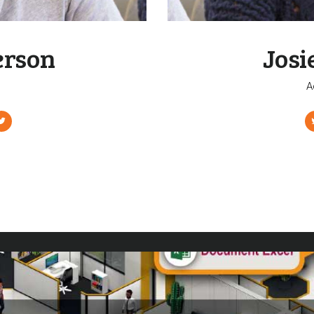
erson
Josi
A