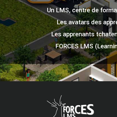
Un LMS, centre de format
Les avatars des appr
Les apprenants tchatent
FORCES LMS (Learnin