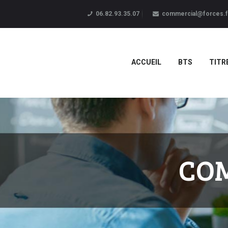
06.82.93.35.07
commercial@forces.f
ACCUEIL
BTS
TITR
COM