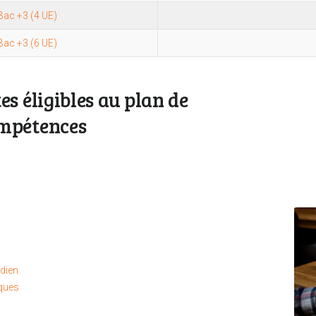
Bac +3 (4 UE)
Bac +3 (6 UE)
s éligibles au plan de
mpétences
dien
iques