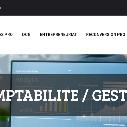
ACCUEIL
r
BTS
Forces LMS
Plateforme LMS de formation en vidéo par des jeux pedago
TITRES PRO
ES PRO
DCG
ENTREPRENEURIAT
RECONVERSION PRO
DCG
ENTREPRENEURIAT
RECONVERSION PRO
BOUTIQUE
MARQUE
PTABILITE / GES
BLANCHE/SCORM