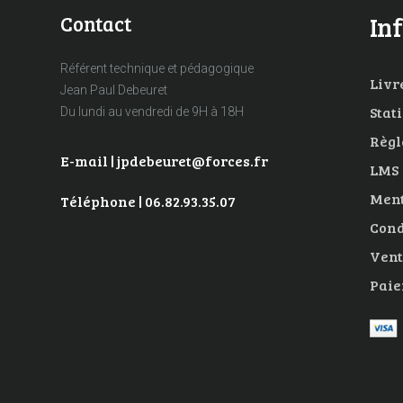
Contact
In
Référent technique et pédagogique
Livre
Jean Paul Debeuret
Stat
Du lundi au vendredi de 9H à 18H
Règl
E-mail | jpdebeuret@forces.fr
LMS
Ment
Téléphone | 06.82.93.35.07
Cond
Vent
Paie