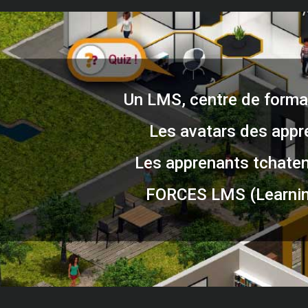
Un LMS, centre de format
Les avatars des appr
Les apprenants tchatent
FORCES LMS (Learnin