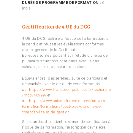
DURÉE DE PROGRAMME DE FORMATION :
6
mois
Certification de 4 UE du DCG
4 UE du DCG, délivré à l’issue de la formation, si
le candidat réussit les évaluations conformes
aux exigences de la Certification.
Epreuves écrites portant sur l’étude d’une ou de
plusieurs situations pratiques avec, le cas
échéant, une ou plusieurs questions.
Equivalences, passerelles, suite de parcours et
débouchés : voir le détail de cette formation
sur
https://www.francecompetences.fr/recherche
/rncp/40999/
et
sur
https://www.onisep.fr/ressources/univers-
formation/formations/post-bac/diplome-de-
comptabilite-et-de-gestion
Si le candidat soutient l’examen de certification à
l’issue de sa formation, l’inscription devra être
réalisée en candidat libre et payée par le