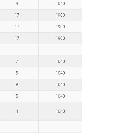
9
1040
17
1900
17
1900
17
1900
7
1040
5
1040
8
1040
5
1040
4
1040