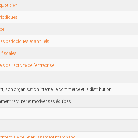
quotidien
riodiques
ice
bles périodiques et annuels
 fiscales
s de l’activité de l’entreprise
t, son organisation interne, le commerce et la distribution
mment recruter et motiver ses équipes
ommerciale de l’établissement marchand