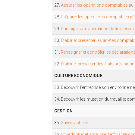
27.
Assurer les opérations comptables au 
28.
Préparer les opérations comptables pé
29.
Participer aux opérations de fin d’exerc
30.
Établir et présenter les arrêtés compta
31.
Renseigner et contrôler les déclarations
32.
Établir et présenter des états prévisionnel
CULTURE ECONOMIQUE
33. Découvrir l’entreprise son environnemen
34. Découvrir les mutation du travail et co
GESTION
35.
Savoir acheter
36.
Coordonner et améliorer l’efficacité c