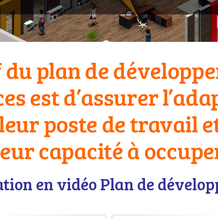
if du plan de développ
s est d’assurer l’ada
leur poste de travail e
leur capacité à occuper
ation en vidéo Plan de dévelo