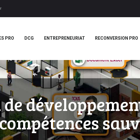
ACCUEIL
r
BTS
Forces LMS
Plateforme LMS de formation en vidéo par des jeux pedago
TITRES PRO
ES PRO
DCG
ENTREPRENEURIAT
RECONVERSION PRO
DCG
ENTREPRENEURIAT
RECONVERSION PRO
BOUTIQUE
MARQUE
 de développemen
BLANCHE/SCORM
compétences sau