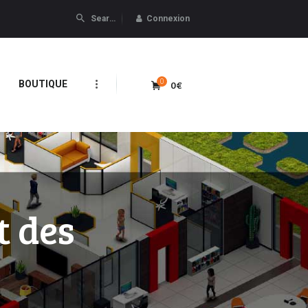
Connexion
0
0€
BOUTIQUE
t des
v