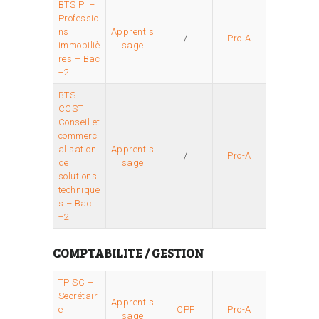
BTS PI –
Professio
ns
Apprentis
/
Pro-A
immobiliè
sage
res – Bac
+2
BTS
CCST
Conseil et
commerci
alisation
Apprentis
/
Pro-A
de
sage
solutions
technique
s – Bac
+2
COMPTABILITE / GESTION
TP SC –
Secrétair
Apprentis
e
CPF
Pro-A
sage