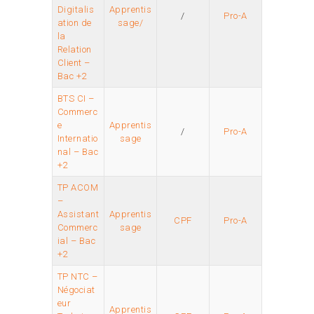
Digitalis
Apprentis
/
Pro-A
ation de
sage/
la
Relation
Client –
Bac +2
BTS CI –
Commerc
e
Apprentis
/
Pro-A
Internatio
sage
nal – Bac
+2
TP ACOM
–
Assistant
Apprentis
CPF
Pro-A
Commerc
sage
ial – Bac
+2
TP NTC –
Négociat
eur
Apprentis