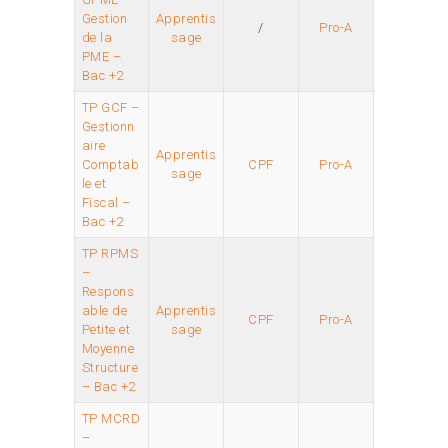
Gestion
Apprentis
/
Pro-A
de la
sage
PME –
Bac +2
TP GCF –
Gestionn
aire
Apprentis
Comptab
CPF
Pro-A
sage
le et
Fiscal –
Bac +2
TP RPMS
–
Respons
able de
Apprentis
CPF
Pro-A
Petite et
sage
Moyenne
Structure
– Bac +2
TP MCRD
–