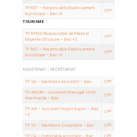
TP RET – Responsable Etablissement
CPF
touristique – Bac +3
TOURISME
TP RPMS Responsable de Petite et
CPF
Moyenne Structure – Bac +2
TP RET – Responsable Etablissement
CPF
touristique – Bac +3
ASSISTANAT / SECRÉTARIAT
TP SA – Secrétaire Assistant – Bac
CPF
TP AMUM – Assistant Manager Unité
CPF
Marchande – Bac
TP AIE – Assistant Import-Export – Bac
CPF
+2
TP SC – Secrétaire Comptable – Bac
CPF
TP CA – Comptable Assistant – Bac
CPF