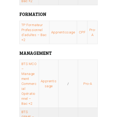
Bac +2
FORMATION
TP Formateur
Professionnel
Pro-
Apprentissage
CPF
d’adultes – Bac
A
+2
MANAGEMENT
BTS MCO
–
Manage
ment
Apprentis
Commerc
/
Pro-A
sage
ial
Opératio
nnel –
Bac +2
BTS
GPME –