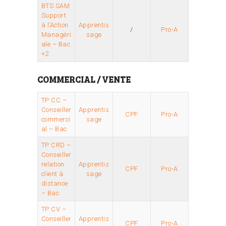
BTS SAM
Support
à l’Action
Apprentis
/
Pro-A
Managéri
sage
ale – Bac
+2
COMMERCIAL / VENTE
TP CC –
Conseiller
Apprentis
CPF
Pro-A
commerci
sage
al – Bac
TP CRD –
Conseiller
relation
Apprentis
CPF
Pro-A
client à
sage
distance
– Bac
TP CV –
Conseiller
Apprentis
CPF
Pro-A