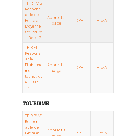
TP RPMS
Respons
able de
Apprentis
Petite et
CPF
Pro-A
sage
Moyenne
Structure
– Bac +2
TP RET
Respons
able
Établisse
Apprentis
CPF
Pro-A
ment
sage
touristiqu
e – Bac
+3
TOURISME
TP RPMS
Respons
able de
Apprentis
Petite et
CPF
Pro-A
sage