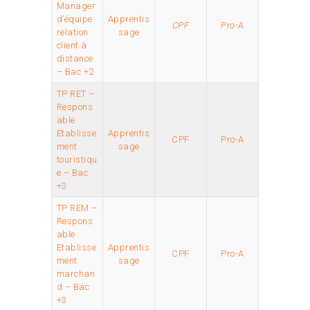
Manager
d’équipe
Apprentis
CPF
Pro-A
relation
sage
client à
distance
– Bac +2
TP RET –
Respons
able
Etablisse
Apprentis
CPF
Pro-A
ment
sage
touristiqu
e – Bac
+3
TP REM –
Respons
able
Etablisse
Apprentis
CPF
Pro-A
ment
sage
marchan
d – Bac
+3