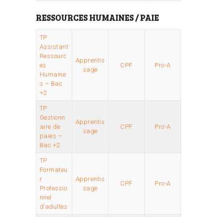
RESSOURCES HUMAINES / PAIE
TP
Assistant
Ressourc
Apprentis
es
CPF
Pro-A
sage
Humaine
s – Bac
+2
TP
Gestionn
Apprentis
aire de
CPF
Pro-A
sage
paies –
Bac +2
TP
Formateu
r
Apprentis
CPF
Pro-A
Professio
sage
nnel
d’adultes