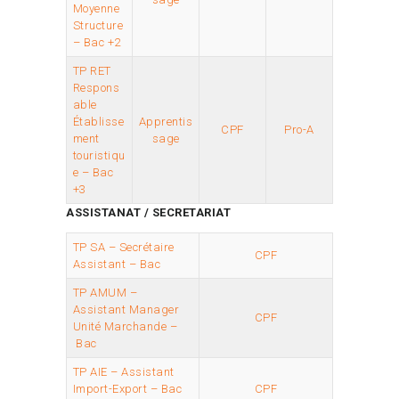
Moyenne
Structure
– Bac +2
TP RET
Respons
able
Établisse
Apprentis
CPF
Pro-A
ment
sage
touristiqu
e – Bac
+3
ASSISTANAT / SECRETARIAT
TP SA – Secrétaire
CPF
Assistant – Bac
TP AMUM –
Assistant Manager
CPF
Unité Marchande –
Bac
TP AIE – Assistant
Import-Export – Bac
CPF