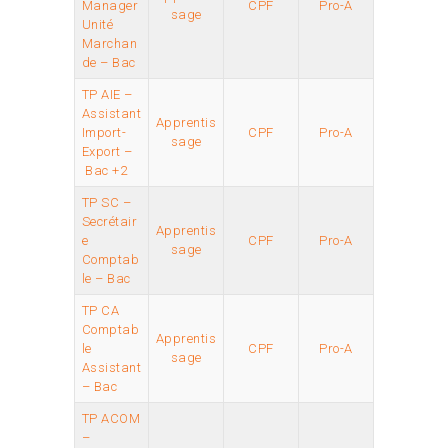
Manager
CPF
Pro-A
sage
Unité
Marchan
de – Bac
TP AIE –
Assistant
Apprentis
Import-
CPF
Pro-A
sage
Export –
Bac +2
TP SC –
Secrétair
Apprentis
e
CPF
Pro-A
sage
Comptab
le – Bac
TP CA
Comptab
Apprentis
le
CPF
Pro-A
sage
Assistant
– Bac
TP ACOM
–