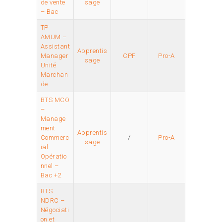
de vente
sage
– Bac
TP
AMUM –
Assistant
Apprentis
Manager
CPF
Pro-A
sage
Unité
Marchan
de
BTS MCO
–
Manage
ment
Apprentis
Commerc
/
Pro-A
sage
ial
Opératio
nnel –
Bac +2
BTS
NDRC –
Négociati
on et